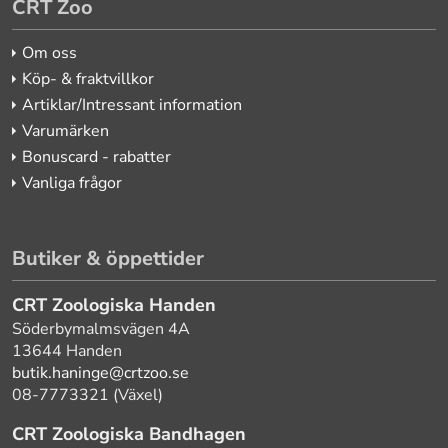
CRT Zoo
Om oss
Köp- & fraktvillkor
Artiklar/Intressant information
Varumärken
Bonuscard - rabatter
Vanliga frågor
Butiker & öppettider
CRT Zoologiska Handen
Söderbymalmsvägen 4A
13644 Handen
butik.haninge@crtzoo.se
08-7773321 (Växel)
CRT Zoologiska Bandhagen