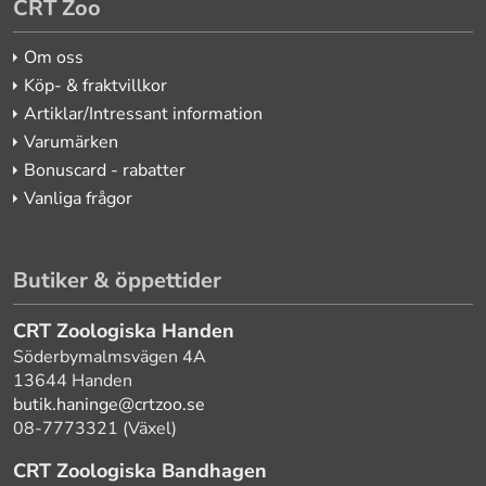
CRT Zoo
Om oss
Köp- & fraktvillkor
Artiklar/Intressant information
Varumärken
Bonuscard - rabatter
Vanliga frågor
Butiker & öppettider
CRT Zoologiska Handen
Söderbymalmsvägen 4A
13644 Handen
butik.haninge@crtzoo.se
08-7773321 (Växel)
CRT Zoologiska Bandhagen