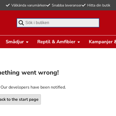
Välkända varumärken
Snabba leveranser
Hitta din butik
Börja skriva för att söka
Smådjur
Reptil & Amfibier
Kampanjer &
ething went wrong!
 Our developers have been notified.
ack to the start page