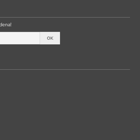
dena!
OK