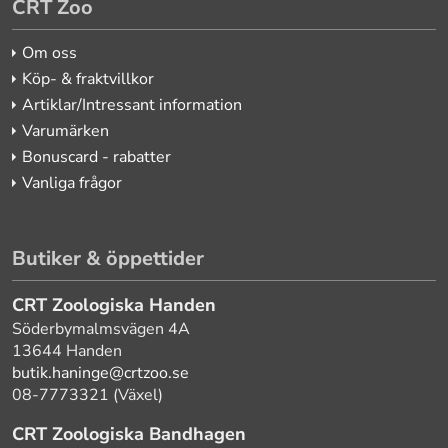
CRT Zoo
Om oss
Köp- & fraktvillkor
Artiklar/Intressant information
Varumärken
Bonuscard - rabatter
Vanliga frågor
Butiker & öppettider
CRT Zoologiska Handen
Söderbymalmsvägen 4A
13644 Handen
butik.haninge@crtzoo.se
08-7773321 (Växel)
CRT Zoologiska Bandhagen