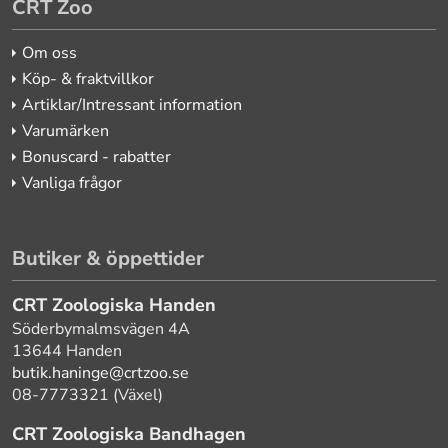
CRT Zoo
Om oss
Köp- & fraktvillkor
Artiklar/Intressant information
Varumärken
Bonuscard - rabatter
Vanliga frågor
Butiker & öppettider
CRT Zoologiska Handen
Söderbymalmsvägen 4A
13644 Handen
butik.haninge@crtzoo.se
08-7773321 (Växel)
CRT Zoologiska Bandhagen