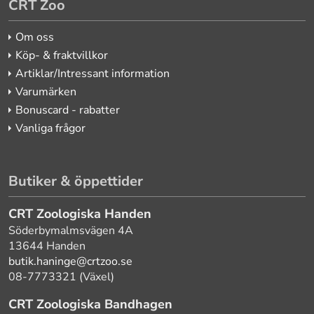
CRT Zoo
Om oss
Köp- & fraktvillkor
Artiklar/Intressant information
Varumärken
Bonuscard - rabatter
Vanliga frågor
Butiker & öppettider
CRT Zoologiska Handen
Söderbymalmsvägen 4A
13644 Handen
butik.haninge@crtzoo.se
08-7773321 (Växel)
CRT Zoologiska Bandhagen