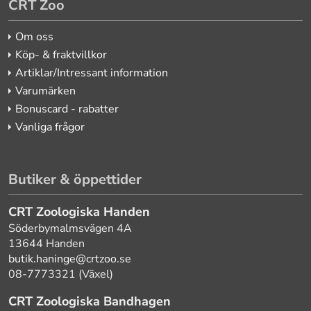
CRT Zoo
Om oss
Köp- & fraktvillkor
Artiklar/Intressant information
Varumärken
Bonuscard - rabatter
Vanliga frågor
Butiker & öppettider
CRT Zoologiska Handen
Söderbymalmsvägen 4A
13644 Handen
butik.haninge@crtzoo.se
08-7773321 (Växel)
CRT Zoologiska Bandhagen