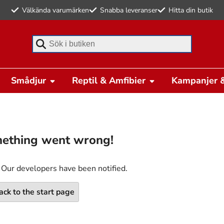
Välkända varumärken
Snabba leveranser
Hitta din butik
Börja skriva för att söka
Smådjur
Reptil & Amfibier
Kampanjer &
ething went wrong!
 Our developers have been notified.
ack to the start page