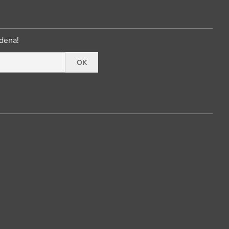
dena!
OK