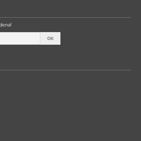
dena!
OK