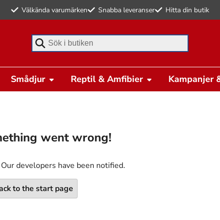
Välkända varumärken
Snabba leveranser
Hitta din butik
Börja skriva för att söka
Smådjur
Reptil & Amfibier
Kampanjer &
ething went wrong!
 Our developers have been notified.
ack to the start page