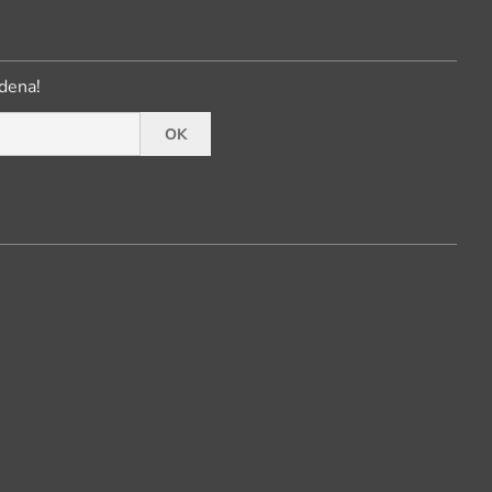
dena!
OK