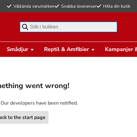
Välkända varumärken
Snabba leveranser
Hitta din butik
Börja skriva för att söka
Smådjur
Reptil & Amfibier
Kampanjer &
ething went wrong!
 Our developers have been notified.
ack to the start page