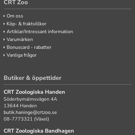
CRT Zoo
Om oss
Köp- & fraktvillkor
Artiklar/Intressant information
Varumärken
Bonuscard - rabatter
Vanliga frågor
Butiker & öppettider
CRT Zoologiska Handen
Söderbymalmsvägen 4A
13644 Handen
butik.haninge@crtzoo.se
08-7773321 (Växel)
CRT Zoologiska Bandhagen