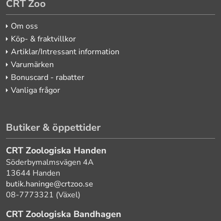
CRT Zoo
Om oss
Köp- & fraktvillkor
Artiklar/Intressant information
Varumärken
Bonuscard - rabatter
Vanliga frågor
Butiker & öppettider
CRT Zoologiska Handen
Söderbymalmsvägen 4A
13644 Handen
butik.haninge@crtzoo.se
08-7773321 (Växel)
CRT Zoologiska Bandhagen