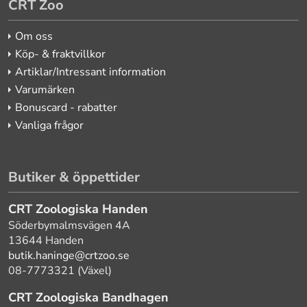
CRT Zoo
Om oss
Köp- & fraktvillkor
Artiklar/Intressant information
Varumärken
Bonuscard - rabatter
Vanliga frågor
Butiker & öppettider
CRT Zoologiska Handen
Söderbymalmsvägen 4A
13644 Handen
butik.haninge@crtzoo.se
08-7773321 (Växel)
CRT Zoologiska Bandhagen